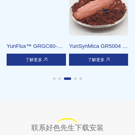
 璀
YunFlux™ GRGC60-
YunSynMica GR5004 璀
Y
258 炫彩 红/橙/黄
灿酒红
了解更多
了解更多
联系好色先生下载安装